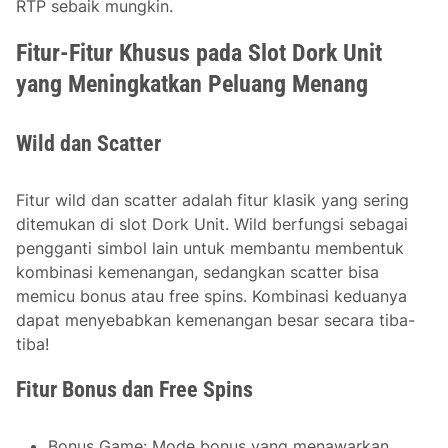
RTP sebaik mungkin.
Fitur-Fitur Khusus pada Slot Dork Unit
yang Meningkatkan Peluang Menang
Wild dan Scatter
Fitur wild dan scatter adalah fitur klasik yang sering
ditemukan di slot Dork Unit. Wild berfungsi sebagai
pengganti simbol lain untuk membantu membentuk
kombinasi kemenangan, sedangkan scatter bisa
memicu bonus atau free spins. Kombinasi keduanya
dapat menyebabkan kemenangan besar secara tiba-
tiba!
Fitur Bonus dan Free Spins
Bonus Game: Mode bonus yang menawarkan