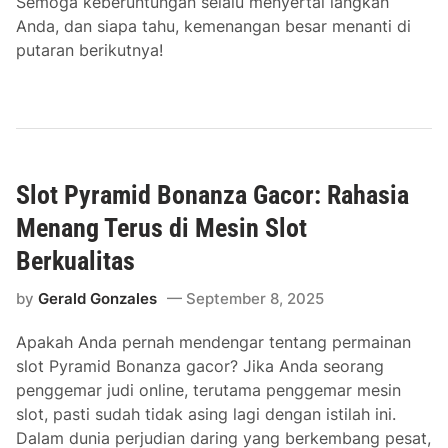
Semoga keberuntungan selalu menyertai langkah
Anda, dan siapa tahu, kemenangan besar menanti di
putaran berikutnya!
Slot Pyramid Bonanza Gacor: Rahasia
Menang Terus di Mesin Slot
Berkualitas
by
Gerald Gonzales
September 8, 2025
Apakah Anda pernah mendengar tentang permainan
slot Pyramid Bonanza gacor? Jika Anda seorang
penggemar judi online, terutama penggemar mesin
slot, pasti sudah tidak asing lagi dengan istilah ini.
Dalam dunia perjudian daring yang berkembang pesat,