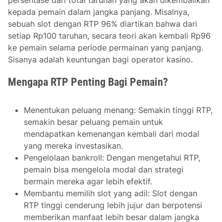
persentase dari total taruhan yang akan dikembalikan
kepada pemain dalam jangka panjang. Misalnya,
sebuah slot dengan RTP 96% diartikan bahwa dari
setiap Rp100 taruhan, secara teori akan kembali Rp96
ke pemain selama periode permainan yang panjang.
Sisanya adalah keuntungan bagi operator kasino.
Mengapa RTP Penting Bagi Pemain?
Menentukan peluang menang: Semakin tinggi RTP,
semakin besar peluang pemain untuk
mendapatkan kemenangan kembali dari modal
yang mereka investasikan.
Pengelolaan bankroll: Dengan mengetahui RTP,
pemain bisa mengelola modal dan strategi
bermain mereka agar lebih efektif.
Membantu memilih slot yang adil: Slot dengan
RTP tinggi cenderung lebih jujur dan berpotensi
memberikan manfaat lebih besar dalam jangka