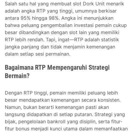
Salah satu hal yang membuat slot Dork Unit menarik
adalah angka RTP yang tinggi, umumnya berkisar
antara 95% hingga 98%. Angka ini menunjukkan
bahwa peluang pengembalian investasi pemain cukup
besar dibandingkan dengan slot lain yang memiliki
RTP lebih rendah. Tapi, ingat—RTP adalah statistik
jangka panjang dan tidak menjamin kemenangan
dalam setiap sesi permainan.
Bagaimana RTP Mempengaruhi Strategi
Bermain?
Dengan RTP tinggi, pemain memiliki peluang lebih
besar mendapatkan kemenangan secara konsisten.
Namun, bukan berarti kemenangan pasti akan
langsung didapatkan di setiap putaran. Strategi yang
bijak, pengelolaan bankroll yang disiplin, serta fitur-
fitur bonus menjadi kunci utama dalam memanfaatkan