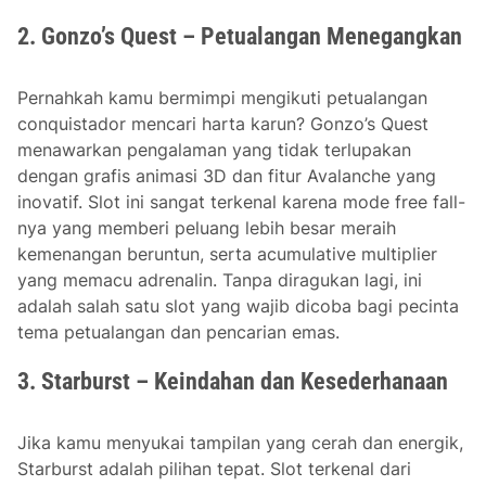
2. Gonzo’s Quest – Petualangan Menegangkan
Pernahkah kamu bermimpi mengikuti petualangan
conquistador mencari harta karun? Gonzo’s Quest
menawarkan pengalaman yang tidak terlupakan
dengan grafis animasi 3D dan fitur Avalanche yang
inovatif. Slot ini sangat terkenal karena mode free fall-
nya yang memberi peluang lebih besar meraih
kemenangan beruntun, serta acumulative multiplier
yang memacu adrenalin. Tanpa diragukan lagi, ini
adalah salah satu slot yang wajib dicoba bagi pecinta
tema petualangan dan pencarian emas.
3. Starburst – Keindahan dan Kesederhanaan
Jika kamu menyukai tampilan yang cerah dan energik,
Starburst adalah pilihan tepat. Slot terkenal dari