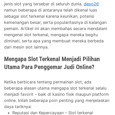
jenis slot yang tersebar di seluruh dunia,
depo26
namun beberapa di antaranya telah dikenal luas
sebagai slot terkenal karena keunikan, potensi
kemenangan besar, serta popularitasnya di kalangan
pemain. Artikel ini akan membahas secara mendalam
mengenai slot terkenal, mengapa mereka begitu
diminati, serta apa yang membuat mereka berbeda
dari mesin slot lainnya.
Mengapa Slot Terkenal Menjadi Pilihan
Utama Para Penggemar Judi Online?
Ketika berbicara tentang permainan slot, ada
beberapa alasan utama mengapa slot terkenal selalu
menjadi favorit – baik di kasino fisik maupun platform
online. Inilah beberapa poin penting yang menjelaskan
daya tariknya:
Reputasi dan Kepercayaan – Slot terkenal