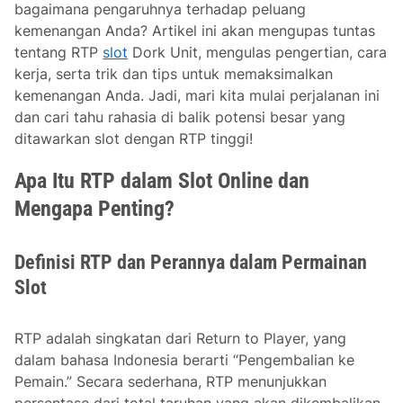
bagaimana pengaruhnya terhadap peluang
kemenangan Anda? Artikel ini akan mengupas tuntas
tentang RTP
slot
Dork Unit, mengulas pengertian, cara
kerja, serta trik dan tips untuk memaksimalkan
kemenangan Anda. Jadi, mari kita mulai perjalanan ini
dan cari tahu rahasia di balik potensi besar yang
ditawarkan slot dengan RTP tinggi!
Apa Itu RTP dalam Slot Online dan
Mengapa Penting?
Definisi RTP dan Perannya dalam Permainan
Slot
RTP adalah singkatan dari Return to Player, yang
dalam bahasa Indonesia berarti “Pengembalian ke
Pemain.” Secara sederhana, RTP menunjukkan