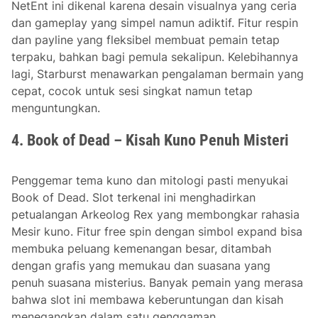
NetEnt ini dikenal karena desain visualnya yang ceria
dan gameplay yang simpel namun adiktif. Fitur respin
dan payline yang fleksibel membuat pemain tetap
terpaku, bahkan bagi pemula sekalipun. Kelebihannya
lagi, Starburst menawarkan pengalaman bermain yang
cepat, cocok untuk sesi singkat namun tetap
menguntungkan.
4. Book of Dead – Kisah Kuno Penuh Misteri
Penggemar tema kuno dan mitologi pasti menyukai
Book of Dead. Slot terkenal ini menghadirkan
petualangan Arkeolog Rex yang membongkar rahasia
Mesir kuno. Fitur free spin dengan simbol expand bisa
membuka peluang kemenangan besar, ditambah
dengan grafis yang memukau dan suasana yang
penuh suasana misterius. Banyak pemain yang merasa
bahwa slot ini membawa keberuntungan dan kisah
menegangkan dalam satu genggaman.