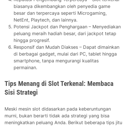
biasanya dikembangkan oleh penyedia game
besar dan terpercaya seperti Microgaming,
NetEnt, Playtech, dan lainnya.
Potensi Jackpot dan Penghargaan – Menyediakan
peluang meraih hadiah besar, dari jackpot tetap
hingga progresif.
Responsif dan Mudah Diakses – Dapat dimainkan
di berbagai gadget, mulai dari PC, tablet hingga
smartphone, tanpa mengurangi kualitas
permainan.
Tips Menang di Slot Terkenal: Membaca
Sisi Strategi
Meski mesin slot didasarkan pada keberuntungan
murni, bukan berarti tidak ada strategi yang bisa
meningkatkan peluang Anda. Berikut beberapa tips jitu