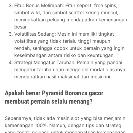
Fitur Bonus Melimpah: Fitur seperti free spins,
simbol wild, dan simbol scatter sering muncul,
meningkatkan peluang mendapatkan kemenangan
besar.
Volatilitas Sedang: Mesin ini memiliki tingkat
volatilitas yang tidak terlalu tinggi maupun
rendah, sehingga cocok untuk pemain yang ingin
keseimbangan antara risiko dan keuntungan.
Strategi Mengatur Taruhan: Pemain yang pandai
mengatur taruhan dan mengelola modal biasanya
mendapatkan hasil maksimal dari mesin ini.
Apakah benar Pyramid Bonanza gacor
membuat pemain selalu menang?
Sebenarnya, tidak ada mesin slot yang bisa menjamin
kemenangan 100%. Namun, dengan tips dan strategi
yang tepat, peluang untuk mendapatkan kemenangan