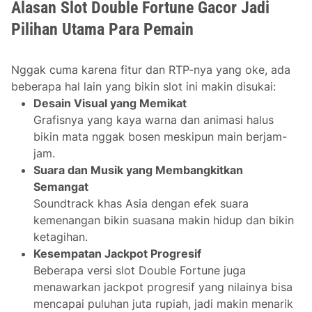
Alasan Slot Double Fortune Gacor Jadi
Pilihan Utama Para Pemain
Nggak cuma karena fitur dan RTP-nya yang oke, ada
beberapa hal lain yang bikin slot ini makin disukai:
Desain Visual yang Memikat
Grafisnya yang kaya warna dan animasi halus
bikin mata nggak bosen meskipun main berjam-
jam.
Suara dan Musik yang Membangkitkan
Semangat
Soundtrack khas Asia dengan efek suara
kemenangan bikin suasana makin hidup dan bikin
ketagihan.
Kesempatan Jackpot Progresif
Beberapa versi slot Double Fortune juga
menawarkan jackpot progresif yang nilainya bisa
mencapai puluhan juta rupiah, jadi makin menarik