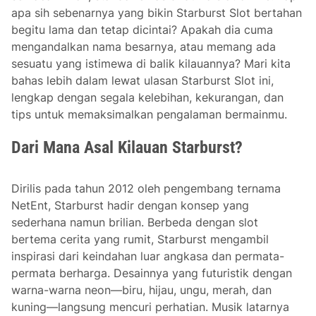
apa sih sebenarnya yang bikin Starburst Slot bertahan
begitu lama dan tetap dicintai? Apakah dia cuma
mengandalkan nama besarnya, atau memang ada
sesuatu yang istimewa di balik kilauannya? Mari kita
bahas lebih dalam lewat ulasan Starburst Slot ini,
lengkap dengan segala kelebihan, kekurangan, dan
tips untuk memaksimalkan pengalaman bermainmu.
Dari Mana Asal Kilauan Starburst?
Dirilis pada tahun 2012 oleh pengembang ternama
NetEnt, Starburst hadir dengan konsep yang
sederhana namun brilian. Berbeda dengan slot
bertema cerita yang rumit, Starburst mengambil
inspirasi dari keindahan luar angkasa dan permata-
permata berharga. Desainnya yang futuristik dengan
warna-warna neon—biru, hijau, ungu, merah, dan
kuning—langsung mencuri perhatian. Musik latarnya