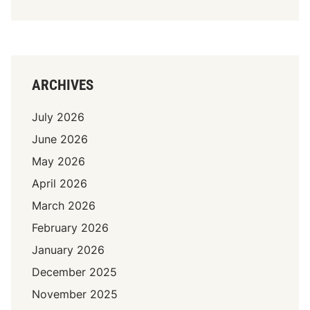
ARCHIVES
July 2026
June 2026
May 2026
April 2026
March 2026
February 2026
January 2026
December 2025
November 2025