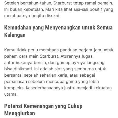
Setelah bertahun-tahun, Starburst tetap ramai pemain.
Ini bukan kebetulan. Mari kita lihat sisi-sisi positif yang
membuatnya begitu disukai.
Kemudahan yang Menyenangkan untuk Semua
Kalangan
Kamu tidak perlu membaca panduan berjam-jam untuk
paham cara main Starburst. Aturannya lugas,
antarmukanya bersih, dan gameplay-nya langsung
bisa dinikmati. Ini adalah slot yang sempurna untuk
bersantai setelah seharian kerja, atau sebagai
pemanasan sebelum mencoba game yang lebih
kompleks. Kesederhanaannya justru menjadi kekuatan
utama.
Potensi Kemenangan yang Cukup
Menggiurkan