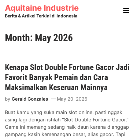
Skip
Aquitaine Industrie
Main
to
Men
Berita & Artikel Terkini di Indonesia
content
Month:
May 2026
Kenapa Slot Double Fortune Gacor Jadi
Favorit Banyak Pemain dan Cara
Maksimalkan Keseruan Mainnya
by
Gerald Gonzales
May 20, 2026
Buat kamu yang suka main slot online, pasti nggak
asing lagi dengan istilah “Slot Double Fortune Gacor.”
Game ini memang sedang naik daun karena dianggap
gampang kasih kemenangan besar, alias gacor. Tapi