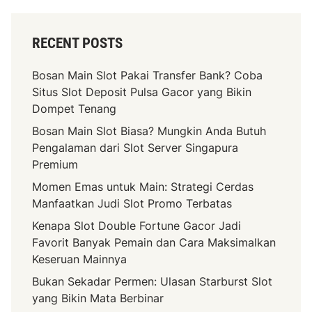
RECENT POSTS
Bosan Main Slot Pakai Transfer Bank? Coba
Situs Slot Deposit Pulsa Gacor yang Bikin
Dompet Tenang
Bosan Main Slot Biasa? Mungkin Anda Butuh
Pengalaman dari Slot Server Singapura
Premium
Momen Emas untuk Main: Strategi Cerdas
Manfaatkan Judi Slot Promo Terbatas
Kenapa Slot Double Fortune Gacor Jadi
Favorit Banyak Pemain dan Cara Maksimalkan
Keseruan Mainnya
Bukan Sekadar Permen: Ulasan Starburst Slot
yang Bikin Mata Berbinar