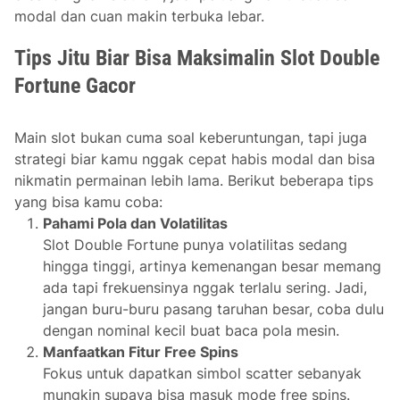
modal dan cuan makin terbuka lebar.
Tips Jitu Biar Bisa Maksimalin Slot Double
Fortune Gacor
Main slot bukan cuma soal keberuntungan, tapi juga
strategi biar kamu nggak cepat habis modal dan bisa
nikmatin permainan lebih lama. Berikut beberapa tips
yang bisa kamu coba:
Pahami Pola dan Volatilitas
Slot Double Fortune punya volatilitas sedang
hingga tinggi, artinya kemenangan besar memang
ada tapi frekuensinya nggak terlalu sering. Jadi,
jangan buru-buru pasang taruhan besar, coba dulu
dengan nominal kecil buat baca pola mesin.
Manfaatkan Fitur Free Spins
Fokus untuk dapatkan simbol scatter sebanyak
mungkin supaya bisa masuk mode free spins.