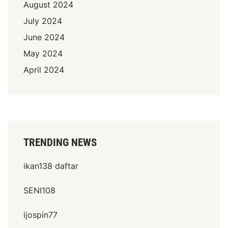
August 2024
July 2024
June 2024
May 2024
April 2024
TRENDING NEWS
ikan138 daftar
SENI108
ijospin77