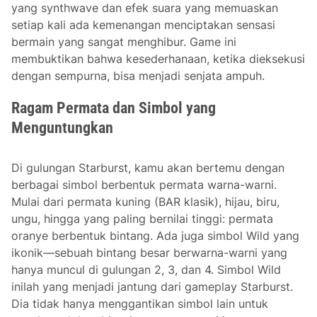
yang synthwave dan efek suara yang memuaskan
setiap kali ada kemenangan menciptakan sensasi
bermain yang sangat menghibur. Game ini
membuktikan bahwa kesederhanaan, ketika dieksekusi
dengan sempurna, bisa menjadi senjata ampuh.
Ragam Permata dan Simbol yang
Menguntungkan
Di gulungan Starburst, kamu akan bertemu dengan
berbagai simbol berbentuk permata warna-warni.
Mulai dari permata kuning (BAR klasik), hijau, biru,
ungu, hingga yang paling bernilai tinggi: permata
oranye berbentuk bintang. Ada juga simbol Wild yang
ikonik—sebuah bintang besar berwarna-warni yang
hanya muncul di gulungan 2, 3, dan 4. Simbol Wild
inilah yang menjadi jantung dari gameplay Starburst.
Dia tidak hanya menggantikan simbol lain untuk