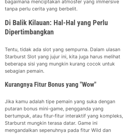
bagaimana menciptakan atmosfer yang immersive
tanpa perlu cerita yang berbelit.
Di Balik Kilauan: Hal-Hal yang Perlu
Dipertimbangkan
Tentu, tidak ada slot yang sempurna. Dalam ulasan
Starburst Slot yang jujur ini, kita juga harus melihat
beberapa sisi yang mungkin kurang cocok untuk
sebagian pemain.
Kurangnya Fitur Bonus yang "Wow"
Jika kamu adalah tipe pemain yang suka dengan
putaran bonus mini-game, pengganda yang
bertumpuk, atau fitur-fitur interaktif yang kompleks,
Starburst mungkin terasa datar. Game ini
mengandalkan sepenuhnya pada fitur Wild dan