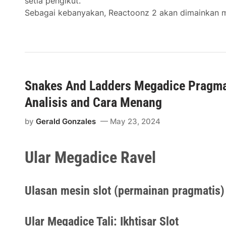
setia pengikut.
Sebagai kebanyakan, Reactoonz 2 akan dimainkan m
Snakes And Ladders Megadice Pragmati
Analisis and Cara Menang
by
Gerald Gonzales
May 23, 2024
Ular Megadice Ravel
Ulasan mesin slot (permainan pragmatis)
Ular Megadice Tali: Ikhtisar Slot