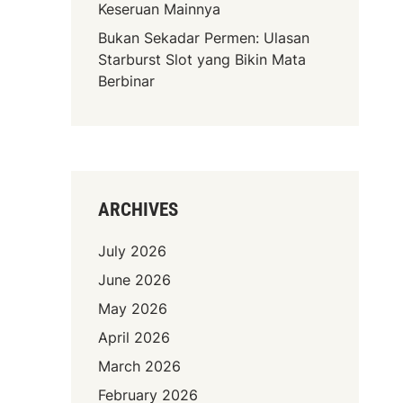
Keseruan Mainnya
Bukan Sekadar Permen: Ulasan
Starburst Slot yang Bikin Mata
Berbinar
ARCHIVES
July 2026
June 2026
May 2026
April 2026
March 2026
February 2026