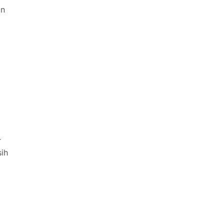
an
r
sih