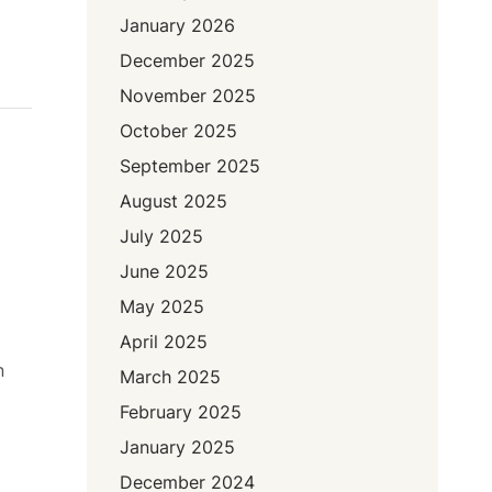
January 2026
December 2025
November 2025
October 2025
September 2025
August 2025
July 2025
June 2025
May 2025
April 2025
n
March 2025
February 2025
January 2025
December 2024