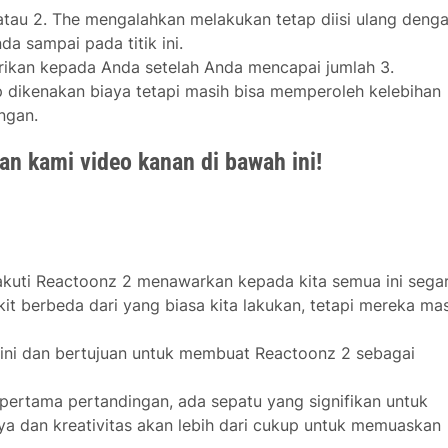
atau 2. The mengalahkan melakukan tetap diisi ulang deng
da sampai pada titik ini.
erikan kepada Anda setelah Anda mencapai jumlah 3.
ap dikenakan biaya tetapi masih bisa memperoleh kelebihan
ngan.
an kami video kanan di bawah ini!
akuti Reactoonz 2 menawarkan kepada kita semua ini sega
it berbeda dari yang biasa kita lakukan, tetapi mereka ma
ini dan bertujuan untuk membuat Reactoonz 2 sebagai
pertama pertandingan, ada sepatu yang signifikan untuk
ya dan kreativitas akan lebih dari cukup untuk memuaskan