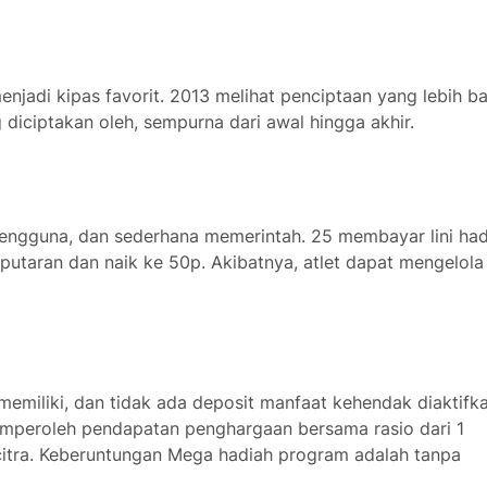
njadi kipas favorit. 2013 melihat penciptaan yang lebih b
 diciptakan oleh, sempurna dari awal hingga akhir.
engguna, dan sederhana memerintah. 25 membayar lini had
putaran dan naik ke 50p. Akibatnya, atlet dapat mengelola
memiliki, dan tidak ada deposit manfaat kehendak diaktifk
emperoleh pendapatan penghargaan bersama rasio dari 1
r citra. Keberuntungan Mega hadiah program adalah tanpa