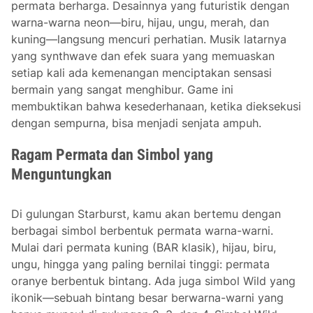
permata berharga. Desainnya yang futuristik dengan
warna-warna neon—biru, hijau, ungu, merah, dan
kuning—langsung mencuri perhatian. Musik latarnya
yang synthwave dan efek suara yang memuaskan
setiap kali ada kemenangan menciptakan sensasi
bermain yang sangat menghibur. Game ini
membuktikan bahwa kesederhanaan, ketika dieksekusi
dengan sempurna, bisa menjadi senjata ampuh.
Ragam Permata dan Simbol yang
Menguntungkan
Di gulungan Starburst, kamu akan bertemu dengan
berbagai simbol berbentuk permata warna-warni.
Mulai dari permata kuning (BAR klasik), hijau, biru,
ungu, hingga yang paling bernilai tinggi: permata
oranye berbentuk bintang. Ada juga simbol Wild yang
ikonik—sebuah bintang besar berwarna-warni yang