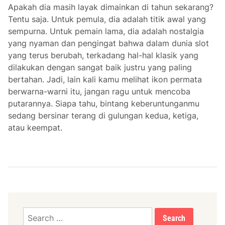
Apakah dia masih layak dimainkan di tahun sekarang?
Tentu saja. Untuk pemula, dia adalah titik awal yang
sempurna. Untuk pemain lama, dia adalah nostalgia
yang nyaman dan pengingat bahwa dalam dunia slot
yang terus berubah, terkadang hal-hal klasik yang
dilakukan dengan sangat baik justru yang paling
bertahan. Jadi, lain kali kamu melihat ikon permata
berwarna-warni itu, jangan ragu untuk mencoba
putarannya. Siapa tahu, bintang keberuntunganmu
sedang bersinar terang di gulungan kedua, ketiga,
atau keempat.
Search