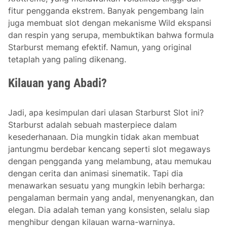
fitur pengganda ekstrem. Banyak pengembang lain
juga membuat slot dengan mekanisme Wild ekspansi
dan respin yang serupa, membuktikan bahwa formula
Starburst memang efektif. Namun, yang original
tetaplah yang paling dikenang.
Kilauan yang Abadi?
Jadi, apa kesimpulan dari ulasan Starburst Slot ini?
Starburst adalah sebuah masterpiece dalam
kesederhanaan. Dia mungkin tidak akan membuat
jantungmu berdebar kencang seperti slot megaways
dengan pengganda yang melambung, atau memukau
dengan cerita dan animasi sinematik. Tapi dia
menawarkan sesuatu yang mungkin lebih berharga:
pengalaman bermain yang andal, menyenangkan, dan
elegan. Dia adalah teman yang konsisten, selalu siap
menghibur dengan kilauan warna-warninya.