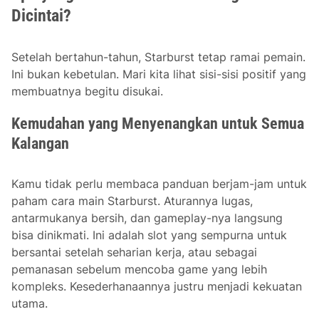
Dicintai?
Setelah bertahun-tahun, Starburst tetap ramai pemain.
Ini bukan kebetulan. Mari kita lihat sisi-sisi positif yang
membuatnya begitu disukai.
Kemudahan yang Menyenangkan untuk Semua
Kalangan
Kamu tidak perlu membaca panduan berjam-jam untuk
paham cara main Starburst. Aturannya lugas,
antarmukanya bersih, dan gameplay-nya langsung
bisa dinikmati. Ini adalah slot yang sempurna untuk
bersantai setelah seharian kerja, atau sebagai
pemanasan sebelum mencoba game yang lebih
kompleks. Kesederhanaannya justru menjadi kekuatan
utama.