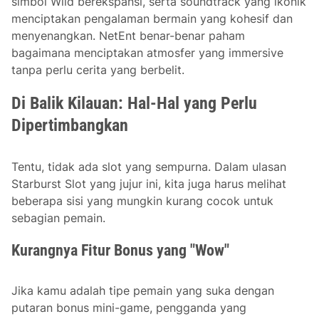
simbol Wild berekspansi, serta soundtrack yang ikonik
menciptakan pengalaman bermain yang kohesif dan
menyenangkan. NetEnt benar-benar paham
bagaimana menciptakan atmosfer yang immersive
tanpa perlu cerita yang berbelit.
Di Balik Kilauan: Hal-Hal yang Perlu
Dipertimbangkan
Tentu, tidak ada slot yang sempurna. Dalam ulasan
Starburst Slot yang jujur ini, kita juga harus melihat
beberapa sisi yang mungkin kurang cocok untuk
sebagian pemain.
Kurangnya Fitur Bonus yang "Wow"
Jika kamu adalah tipe pemain yang suka dengan
putaran bonus mini-game, pengganda yang