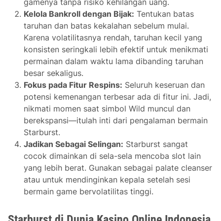
gamenya tanpa risiko kehilangan uang.
Kelola Bankroll dengan Bijak:
Tentukan batas
taruhan dan batas kekalahan sebelum mulai.
Karena volatilitasnya rendah, taruhan kecil yang
konsisten seringkali lebih efektif untuk menikmati
permainan dalam waktu lama dibanding taruhan
besar sekaligus.
Fokus pada Fitur Respins:
Seluruh keseruan dan
potensi kemenangan terbesar ada di fitur ini. Jadi,
nikmati momen saat simbol Wild muncul dan
berekspansi—itulah inti dari pengalaman bermain
Starburst.
Jadikan Sebagai Selingan:
Starburst sangat
cocok dimainkan di sela-sela mencoba slot lain
yang lebih berat. Gunakan sebagai palate cleanser
atau untuk mendinginkan kepala setelah sesi
bermain game bervolatilitas tinggi.
Starburst di Dunia Kasino Online Indonesia