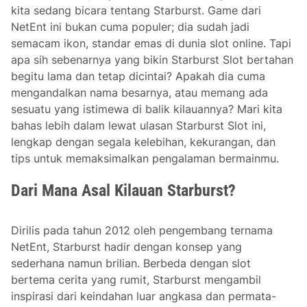
kita sedang bicara tentang Starburst. Game dari
NetEnt ini bukan cuma populer; dia sudah jadi
semacam ikon, standar emas di dunia slot online. Tapi
apa sih sebenarnya yang bikin Starburst Slot bertahan
begitu lama dan tetap dicintai? Apakah dia cuma
mengandalkan nama besarnya, atau memang ada
sesuatu yang istimewa di balik kilauannya? Mari kita
bahas lebih dalam lewat ulasan Starburst Slot ini,
lengkap dengan segala kelebihan, kekurangan, dan
tips untuk memaksimalkan pengalaman bermainmu.
Dari Mana Asal Kilauan Starburst?
Dirilis pada tahun 2012 oleh pengembang ternama
NetEnt, Starburst hadir dengan konsep yang
sederhana namun brilian. Berbeda dengan slot
bertema cerita yang rumit, Starburst mengambil
inspirasi dari keindahan luar angkasa dan permata-