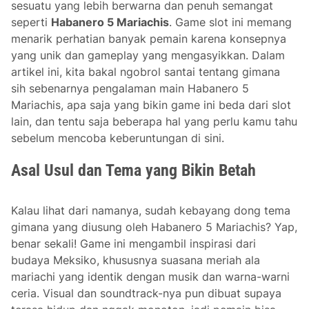
sesuatu yang lebih berwarna dan penuh semangat
seperti
Habanero 5 Mariachis
. Game slot ini memang
menarik perhatian banyak pemain karena konsepnya
yang unik dan gameplay yang mengasyikkan. Dalam
artikel ini, kita bakal ngobrol santai tentang gimana
sih sebenarnya pengalaman main Habanero 5
Mariachis, apa saja yang bikin game ini beda dari slot
lain, dan tentu saja beberapa hal yang perlu kamu tahu
sebelum mencoba keberuntungan di sini.
Asal Usul dan Tema yang Bikin Betah
Kalau lihat dari namanya, sudah kebayang dong tema
gimana yang diusung oleh Habanero 5 Mariachis? Yap,
benar sekali! Game ini mengambil inspirasi dari
budaya Meksiko, khususnya suasana meriah ala
mariachi yang identik dengan musik dan warna-warni
ceria. Visual dan soundtrack-nya pun dibuat supaya