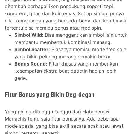
ditambah berbagai ikon pendukung seperti topi
sombrero, gitar, dan koin emas. Setiap simbol punya
nilai kemenangan yang berbeda-beda, dan kombinasi
tertentu bisa memicu bonus atau free spin.
Simbol Wild:
Bisa menggantikan simbol lain untuk
membantu membentuk kombinasi menang.
Simbol Scatter:
Biasanya memicu mode free spin
yang bikin peluang menang semakin besar.
Bonus Round:
Fitur khusus yang memberikan
kesempatan ekstra buat dapetin hadiah lebih
gede.
Fitur Bonus yang Bikin Deg-degan
Yang paling ditunggu-tunggu dari Habanero 5
Mariachis tentu saja fitur bonusnya. Ada beberapa
mode spesial yang bisa aktif secara acak atau lewat
simbol tertentu, seperti: