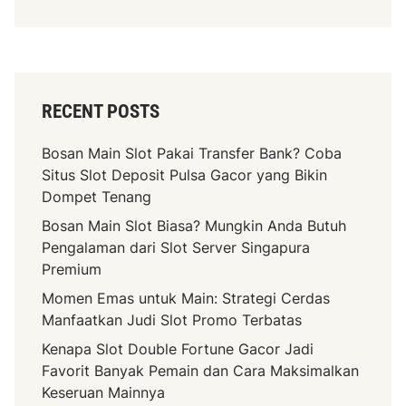
RECENT POSTS
Bosan Main Slot Pakai Transfer Bank? Coba
Situs Slot Deposit Pulsa Gacor yang Bikin
Dompet Tenang
Bosan Main Slot Biasa? Mungkin Anda Butuh
Pengalaman dari Slot Server Singapura
Premium
Momen Emas untuk Main: Strategi Cerdas
Manfaatkan Judi Slot Promo Terbatas
Kenapa Slot Double Fortune Gacor Jadi
Favorit Banyak Pemain dan Cara Maksimalkan
Keseruan Mainnya