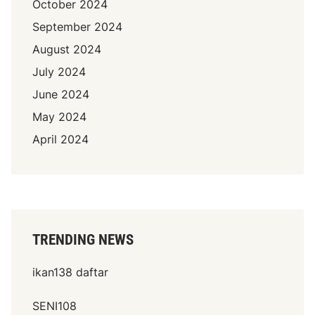
October 2024
September 2024
August 2024
July 2024
June 2024
May 2024
April 2024
TRENDING NEWS
ikan138 daftar
SENI108