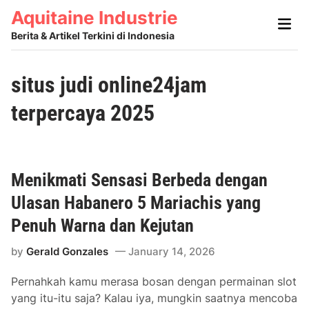
Skip
Aquitaine Industrie
Main
to
Men
Berita & Artikel Terkini di Indonesia
content
situs judi online24jam
terpercaya 2025
Menikmati Sensasi Berbeda dengan
Ulasan Habanero 5 Mariachis yang
Penuh Warna dan Kejutan
by
Gerald Gonzales
January 14, 2026
Pernahkah kamu merasa bosan dengan permainan slot
yang itu-itu saja? Kalau iya, mungkin saatnya mencoba