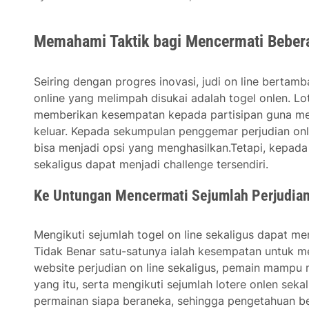
Memahami Taktik bagi Mencermati Bebera
Seiring dengan progres inovasi, judi on line bertam
online yang melimpah disukai adalah togel onlen. Lo
memberikan kesempatan kepada partisipan guna me
keluar. Kepada sekumpulan penggemar perjudian onli
bisa menjadi opsi yang menghasilkan.Tetapi, kepada
sekaligus dapat menjadi challenge tersendiri.
Ke Untungan Mencermati Sejumlah Perjudian
Mengikuti sejumlah togel on line sekaligus dapat me
Tidak Benar satu-satunya ialah kesempatan untuk me
website perjudian on line sekaligus, pemain mampu
yang itu, serta mengikuti sejumlah lotere onlen se
permainan siapa beraneka, sehingga pengetahuan ber