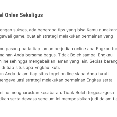
el Onlen Sekaligus
 dengan sukses, ada beberapa tips yang bisa Kamu gunakan:
wali game, buatlah strategi melakukan permainan yang
u pasang pada tiap laman perjudian online apa Engkau turu
mainan Anda bersama bagus. Tidak Boleh sampai Engkau
nline sehingga mengabaikan laman yang lain. Sebisa barang
di tiap situs apa Engkau ikuti.
 Anda dalam tiap situs togel on line siapa Anda turuti.
ngevaluasi strategi melakukan permainan Engkau serta
online mengharuskan kesabaran. Tidak Boleh tergesa-gesa
tikan serta dewasa sebelum ini memposisikan judi dalam ti