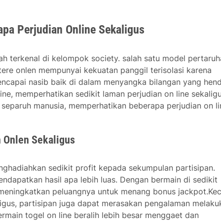
pa Perjudian Online Sekaligus
bah terkenal di kelompok society. salah satu model pertaru
tere onlen mempunyai kekuatan panggil terisolasi karena
ncapai nasib baik di dalam menyangka bilangan yang hen
ne, memperhatikan sedikit laman perjudian on line sekalig
 separuh manusia, memperhatikan beberapa perjudian on li
 Onlen Sekaligus
nghadiahkan sedikit profit kepada sekumpulan partisipan.
ndapatkan hasil apa lebih luas. Dengan bermain di sedikit
 meningkatkan peluangnya untuk menang bonus jackpot.Kec
kaligus, partisipan juga dapat merasakan pengalaman melaku
main togel on line beralih lebih besar menggaet dan