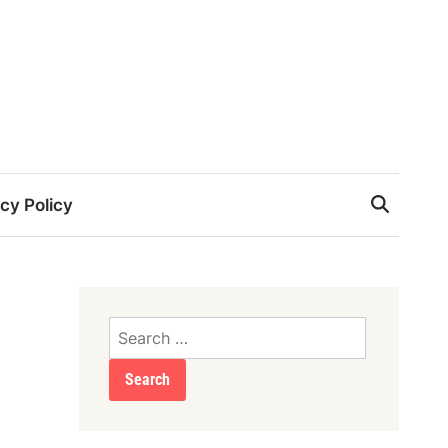
cy Policy
Search
for: