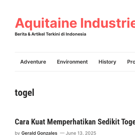
Skip
to
content
Aquitaine Industri
Berita & Artikel Terkini di Indonesia
Adventure
Environment
History
Pr
togel
Cara Kuat Memperhatikan Sedikit Toge
by
Gerald Gonzales
June 13, 2025