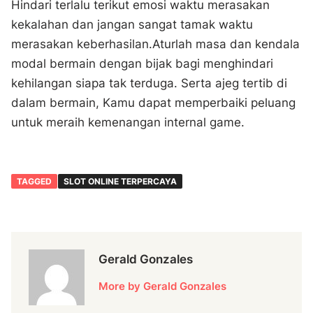
Hindari terlalu terikut emosi waktu merasakan
kekalahan dan jangan sangat tamak waktu
merasakan keberhasilan.Aturlah masa dan kendala
modal bermain dengan bijak bagi menghindari
kehilangan siapa tak terduga. Serta ajeg tertib di
dalam bermain, Kamu dapat memperbaiki peluang
untuk meraih kemenangan internal game.
TAGGED
SLOT ONLINE TERPERCAYA
Gerald Gonzales
More by Gerald Gonzales