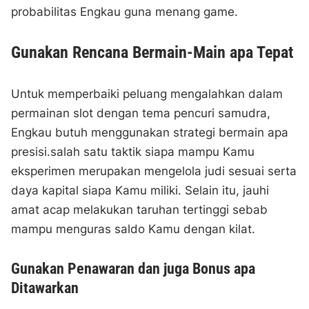
probabilitas Engkau guna menang game.
Gunakan Rencana Bermain-Main apa Tepat
Untuk memperbaiki peluang mengalahkan dalam
permainan slot dengan tema pencuri samudra,
Engkau butuh menggunakan strategi bermain apa
presisi.salah satu taktik siapa mampu Kamu
eksperimen merupakan mengelola judi sesuai serta
daya kapital siapa Kamu miliki. Selain itu, jauhi
amat acap melakukan taruhan tertinggi sebab
mampu menguras saldo Kamu dengan kilat.
Gunakan Penawaran dan juga Bonus apa
Ditawarkan