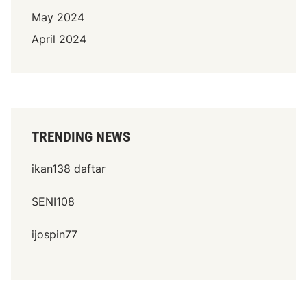
May 2024
April 2024
TRENDING NEWS
ikan138 daftar
SENI108
ijospin77