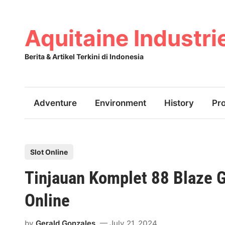
Skip
to
content
Aquitaine Industri
Berita & Artikel Terkini di Indonesia
Adventure
Environment
History
Pr
P
Slot Online
o
Tinjauan Komplet 88 Blaze 
s
t
Online
e
d
by
Gerald Gonzales
July 21, 2024