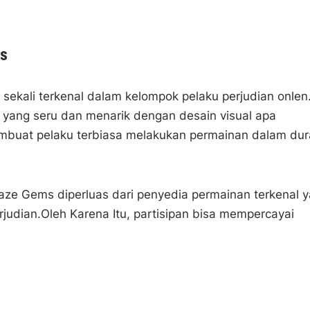
ms
sekali terkenal dalam kelompok pelaku perjudian onlen
ang seru dan menarik dengan desain visual apa
mbuat pelaku terbiasa melakukan permainan dalam dur
laze Gems diperluas dari penyedia permainan terkenal 
erjudian.Oleh Karena Itu, partisipan bisa mempercayai