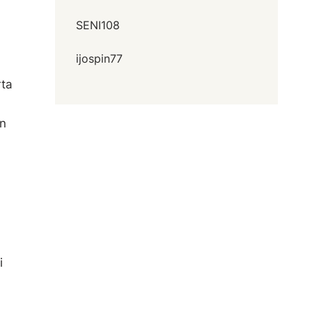
SENI108
ijospin77
rta
n
i