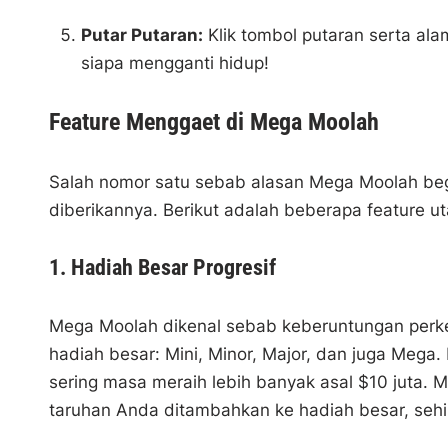
Putar Putaran:
Klik tombol putaran serta ala
siapa mengganti hidup!
Feature Menggaet di Mega Moolah
Salah nomor satu sebab alasan Mega Moolah begi
diberikannya. Berikut adalah beberapa feature 
1. Hadiah Besar Progresif
Mega Moolah dikenal sebab keberuntungan perk
hadiah besar: Mini, Minor, Major, dan juga Mega
sering masa meraih lebih banyak asal $10 juta.
taruhan Anda ditambahkan ke hadiah besar, sehi