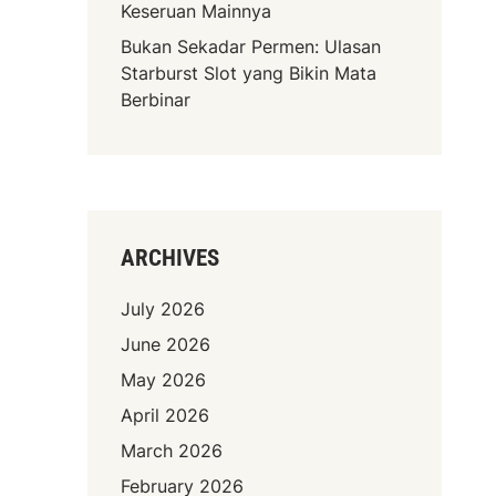
Keseruan Mainnya
Bukan Sekadar Permen: Ulasan
Starburst Slot yang Bikin Mata
Berbinar
ARCHIVES
July 2026
June 2026
May 2026
April 2026
March 2026
February 2026