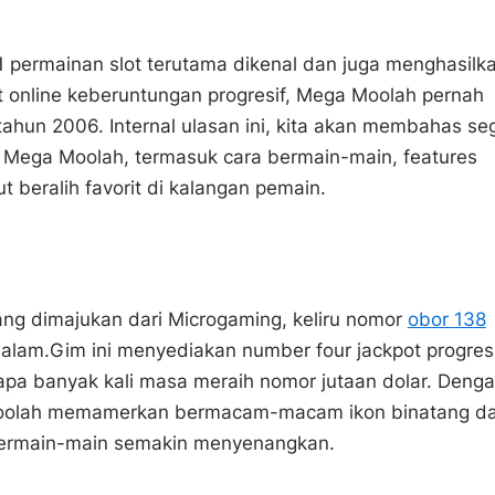
 permainan slot terutama dikenal dan juga menghasilk
ot online keberuntungan progresif, Mega Moolah pernah
 tahun 2006. Internal ulasan ini, kita akan membahas se
g Mega Moolah, termasuk cara bermain-main, features
t beralih favorit di kalangan pemain.
ang dimajukan dari Microgaming, keliru nomor
obor 138
 alam.Gim ini menyediakan number four jackpot progres
siapa banyak kali masa meraih nomor jutaan dolar. Deng
 Moolah memamerkan bermacam-macam ikon binatang d
bermain-main semakin menyenangkan.