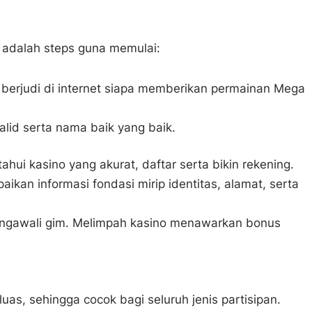
 adalah steps guna memulai:
berjudi di internet siapa memberikan permainan Mega
alid serta nama baik yang baik.
ui kasino yang akurat, daftar serta bikin rekening.
kan informasi fondasi mirip identitas, alamat, serta
ngawali gim. Melimpah kasino menawarkan bonus
as, sehingga cocok bagi seluruh jenis partisipan.