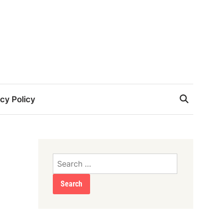
cy Policy
Search
for: