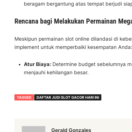
beragam bergantung atas tempat berjudi sia
Rencana bagi Melakukan Permainan Meg
Meskipun permainan slot online dilandasi di ke
implement untuk memperbaiki kesempatan Anda
Atur Biaya:
Determine budget sebelumnya mul
menjauhi kehilangan besar.
TAGGED
DAFTAR JUDI SLOT GACOR HARI INI
Gerald Gonzales