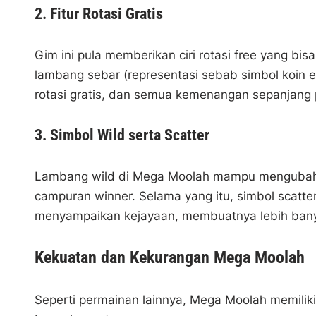
2. Fitur Rotasi Gratis
Gim ini pula memberikan ciri rotasi free yang b
lambang sebar (representasi sebab simbol koin em
rotasi gratis, dan semua kemenangan sepanjang p
3. Simbol Wild serta Scatter
Lambang wild di Mega Moolah mampu menguba
campuran winner. Selama yang itu, simbol scatter
menyampaikan kejayaan, membuatnya lebih ba
Kekuatan dan Kekurangan Mega Moolah
Seperti permainan lainnya, Mega Moolah memiliki