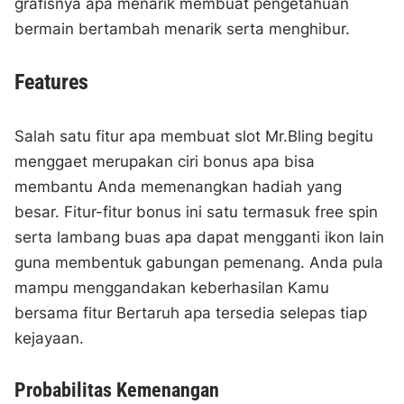
grafisnya apa menarik membuat pengetahuan
bermain bertambah menarik serta menghibur.
Features
Salah satu fitur apa membuat slot Mr.Bling begitu
menggaet merupakan ciri bonus apa bisa
membantu Anda memenangkan hadiah yang
besar. Fitur-fitur bonus ini satu termasuk free spin
serta lambang buas apa dapat mengganti ikon lain
guna membentuk gabungan pemenang. Anda pula
mampu menggandakan keberhasilan Kamu
bersama fitur Bertaruh apa tersedia selepas tiap
kejayaan.
Probabilitas Kemenangan