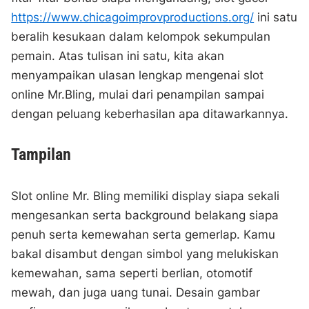
https://www.chicagoimprovproductions.org/
ini satu
beralih kesukaan dalam kelompok sekumpulan
pemain. Atas tulisan ini satu, kita akan
menyampaikan ulasan lengkap mengenai slot
online Mr.Bling, mulai dari penampilan sampai
dengan peluang keberhasilan apa ditawarkannya.
Tampilan
Slot online Mr. Bling memiliki display siapa sekali
mengesankan serta background belakang siapa
penuh serta kemewahan serta gemerlap. Kamu
bakal disambut dengan simbol yang melukiskan
kemewahan, sama seperti berlian, otomotif
mewah, dan juga uang tunai. Desain gambar