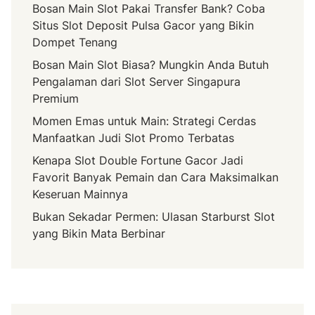
Bosan Main Slot Pakai Transfer Bank? Coba
Situs Slot Deposit Pulsa Gacor yang Bikin
Dompet Tenang
Bosan Main Slot Biasa? Mungkin Anda Butuh
Pengalaman dari Slot Server Singapura
Premium
Momen Emas untuk Main: Strategi Cerdas
Manfaatkan Judi Slot Promo Terbatas
Kenapa Slot Double Fortune Gacor Jadi
Favorit Banyak Pemain dan Cara Maksimalkan
Keseruan Mainnya
Bukan Sekadar Permen: Ulasan Starburst Slot
yang Bikin Mata Berbinar