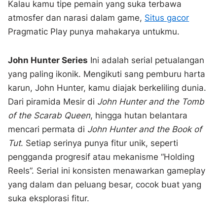
Kalau kamu tipe pemain yang suka terbawa
atmosfer dan narasi dalam game,
Situs gacor
Pragmatic Play punya mahakarya untukmu.
John Hunter Series
Ini adalah serial petualangan
yang paling ikonik. Mengikuti sang pemburu harta
karun, John Hunter, kamu diajak berkeliling dunia.
Dari piramida Mesir di
John Hunter and the Tomb
of the Scarab Queen
, hingga hutan belantara
mencari permata di
John Hunter and the Book of
Tut
. Setiap serinya punya fitur unik, seperti
pengganda progresif atau mekanisme “Holding
Reels”. Serial ini konsisten menawarkan gameplay
yang dalam dan peluang besar, cocok buat yang
suka eksplorasi fitur.