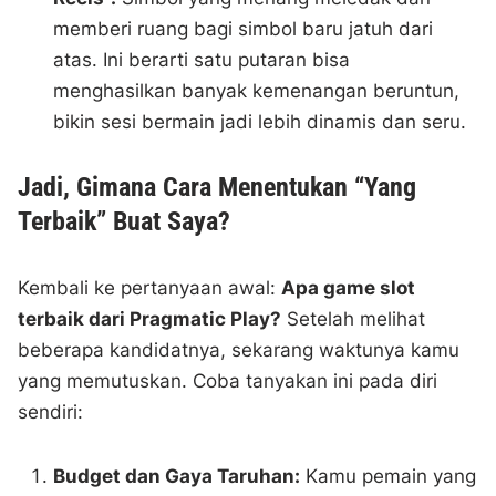
memberi ruang bagi simbol baru jatuh dari
atas. Ini berarti satu putaran bisa
menghasilkan banyak kemenangan beruntun,
bikin sesi bermain jadi lebih dinamis dan seru.
Jadi, Gimana Cara Menentukan “Yang
Terbaik” Buat Saya?
Kembali ke pertanyaan awal:
Apa game slot
terbaik dari Pragmatic Play?
Setelah melihat
beberapa kandidatnya, sekarang waktunya kamu
yang memutuskan. Coba tanyakan ini pada diri
sendiri:
Budget dan Gaya Taruhan:
Kamu pemain yang