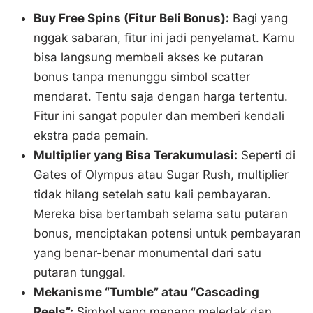
Buy Free Spins (Fitur Beli Bonus):
Bagi yang
nggak sabaran, fitur ini jadi penyelamat. Kamu
bisa langsung membeli akses ke putaran
bonus tanpa menunggu simbol scatter
mendarat. Tentu saja dengan harga tertentu.
Fitur ini sangat populer dan memberi kendali
ekstra pada pemain.
Multiplier yang Bisa Terakumulasi:
Seperti di
Gates of Olympus atau Sugar Rush, multiplier
tidak hilang setelah satu kali pembayaran.
Mereka bisa bertambah selama satu putaran
bonus, menciptakan potensi untuk pembayaran
yang benar-benar monumental dari satu
putaran tunggal.
Mekanisme “Tumble” atau “Cascading
Reels”:
Simbol yang menang meledak dan