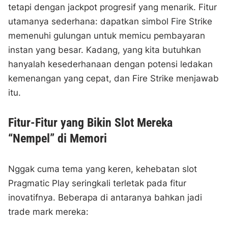
tetapi dengan jackpot progresif yang menarik. Fitur
utamanya sederhana: dapatkan simbol Fire Strike
memenuhi gulungan untuk memicu pembayaran
instan yang besar. Kadang, yang kita butuhkan
hanyalah kesederhanaan dengan potensi ledakan
kemenangan yang cepat, dan Fire Strike menjawab
itu.
Fitur-Fitur yang Bikin Slot Mereka
“Nempel” di Memori
Nggak cuma tema yang keren, kehebatan slot
Pragmatic Play seringkali terletak pada fitur
inovatifnya. Beberapa di antaranya bahkan jadi
trade mark mereka: