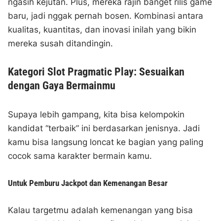
ngasih kejutan. Plus, mereka rajin banget rilis game
baru, jadi nggak pernah bosen. Kombinasi antara
kualitas, kuantitas, dan inovasi inilah yang bikin
mereka susah ditandingin.
Kategori Slot Pragmatic Play: Sesuaikan
dengan Gaya Bermainmu
Supaya lebih gampang, kita bisa kelompokin
kandidat “terbaik” ini berdasarkan jenisnya. Jadi
kamu bisa langsung loncat ke bagian yang paling
cocok sama karakter bermain kamu.
Untuk Pemburu Jackpot dan Kemenangan Besar
Kalau targetmu adalah kemenangan yang bisa