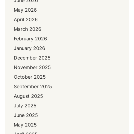
June 2026
May 2026
April 2026
March 2026
February 2026
January 2026
December 2025
November 2025
October 2025
September 2025
August 2025
July 2025
June 2025
May 2025