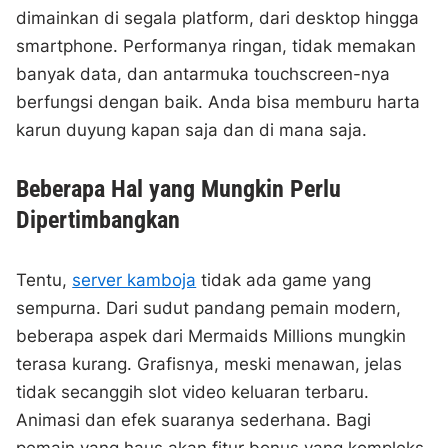
dimainkan di segala platform, dari desktop hingga
smartphone. Performanya ringan, tidak memakan
banyak data, dan antarmuka touchscreen-nya
berfungsi dengan baik. Anda bisa memburu harta
karun duyung kapan saja dan di mana saja.
Beberapa Hal yang Mungkin Perlu
Dipertimbangkan
Tentu,
server kamboja
tidak ada game yang
sempurna. Dari sudut pandang pemain modern,
beberapa aspek dari Mermaids Millions mungkin
terasa kurang. Grafisnya, meski menawan, jelas
tidak secanggih slot video keluaran terbaru.
Animasi dan efek suaranya sederhana. Bagi
pemain yang haus akan fitur bonus yang kompleks