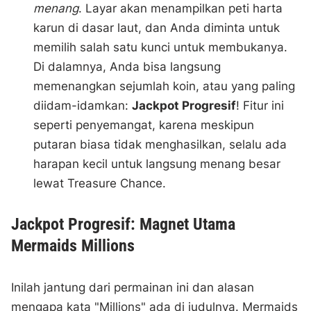
menang
. Layar akan menampilkan peti harta
karun di dasar laut, dan Anda diminta untuk
memilih salah satu kunci untuk membukanya.
Di dalamnya, Anda bisa langsung
memenangkan sejumlah koin, atau yang paling
diidam-idamkan:
Jackpot Progresif
! Fitur ini
seperti penyemangat, karena meskipun
putaran biasa tidak menghasilkan, selalu ada
harapan kecil untuk langsung menang besar
lewat Treasure Chance.
Jackpot Progresif: Magnet Utama
Mermaids Millions
Inilah jantung dari permainan ini dan alasan
mengapa kata "Millions" ada di judulnya. Mermaids