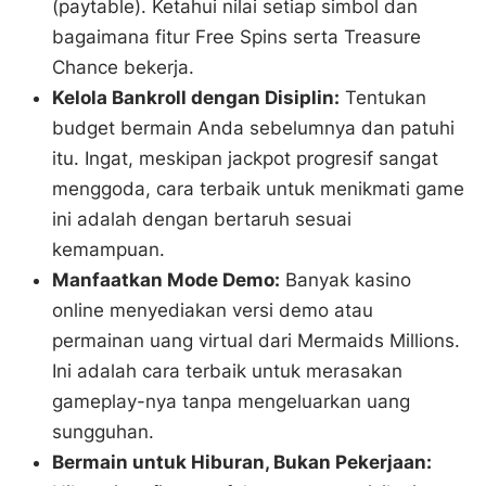
(paytable). Ketahui nilai setiap simbol dan
bagaimana fitur Free Spins serta Treasure
Chance bekerja.
Kelola Bankroll dengan Disiplin:
Tentukan
budget bermain Anda sebelumnya dan patuhi
itu. Ingat, meskipan jackpot progresif sangat
menggoda, cara terbaik untuk menikmati game
ini adalah dengan bertaruh sesuai
kemampuan.
Manfaatkan Mode Demo:
Banyak kasino
online menyediakan versi demo atau
permainan uang virtual dari Mermaids Millions.
Ini adalah cara terbaik untuk merasakan
gameplay-nya tanpa mengeluarkan uang
sungguhan.
Bermain untuk Hiburan, Bukan Pekerjaan: